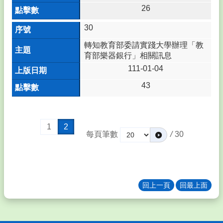
務
26
系
統
30
後
轉知教育部委請實踐大學辦理「教
台
育部樂器銀行」相關訊息
管
111-01-04
理
43
課
程
計
畫
1
2
每頁筆數
/
30
鎮
西
鄉
土
母
回上一頁
回最上面
語
網