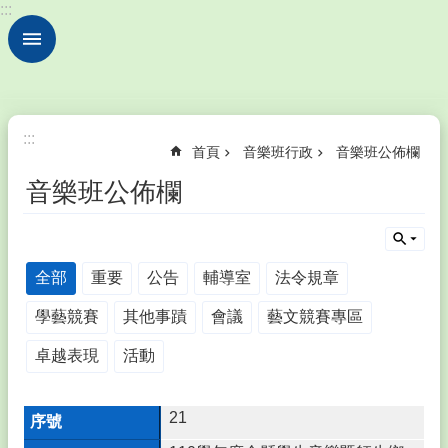
:::
跳到主要內容區塊
進
階
搜
尋
💖
:::
首頁
音樂班行政
音樂班公佈欄
認
識
音樂班公佈欄
鎮
西
Introduction
💫
全部
重要
公告
輔導室
法令規章
行
政
學藝競賽
其他事蹟
會議
藝文競賽專區
處
室
卓越表現
活動
Division
💞
21
教