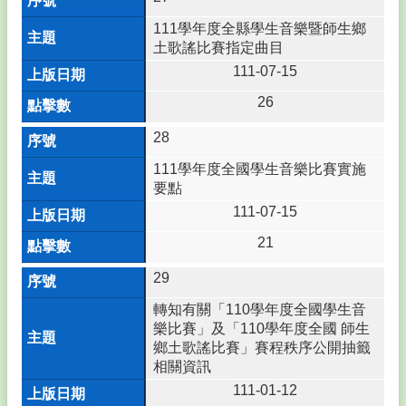
頁
111學年度全縣學生音樂暨師生鄉
網
土歌謠比賽指定曲目
站
111-07-15
導
覽
26
英
28
語
111學年度全國學生音樂比賽實施
口
要點
說
展
111-07-15
能
21
專
區
29
公
轉知有關「110學年度全國學生音
文
樂比賽」及「110學年度全國 師生
系
鄉土歌謠比賽」賽程秩序公開抽籤
統
相關資訊
111-01-12
學