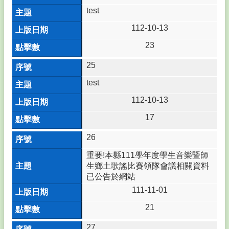
西
test
大
112-10-13
小
事
23
About
US
25
🎏
test
相
關
112-10-13
連
17
結
Related
26
熱
重要!本縣111學年度學生音樂暨師
門
生鄉土歌謠比賽領隊會議相關資料
關
已公告於網站
鍵
111-11-01
字
21
回
首
27