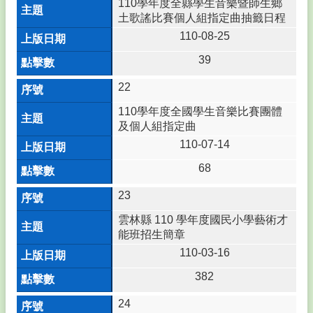
師
110學年度全縣學生音樂暨師生鄉
專
土歌謠比賽個人組指定曲抽籤日程
區
110-08-25
Teacher
Area
39
💙
22
學
生
110學年度全國學生音樂比賽團體
專
及個人組指定曲
區
110-07-14
Student
Area
68
🌐
23
校
務
雲林縣 110 學年度國民小學藝術才
E
能班招生簡章
化
110-03-16
Electronic
Area
382
🔮
24
鎮