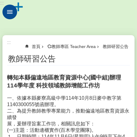
:::
跳到主要內容區塊
進
階
搜
尋
💖
:::
首頁
💞教師專區 Teacher Area
教師研習公告
認
識
教師研習公告
鎮
西
Introduction
轉知本縣偏遠地區教育資源中心(國中組)辦理
💫
114學年度 科技領域教師增能工作坊
行
政
一、依據本縣麥寮高級中學114年10月8日麥中教字第
處
1140300055號函辦理。
室
二、為提升教師教學專業能力，推動偏遠地區教育資源永
Division
續發
展，爰辦理旨案工作坊，相關訊息如下：
💞
(一)主題：活動邊櫃實作(百木學堂團隊)。
教
１、日期時間：114年11月6日(星期四)上午9時至下午4