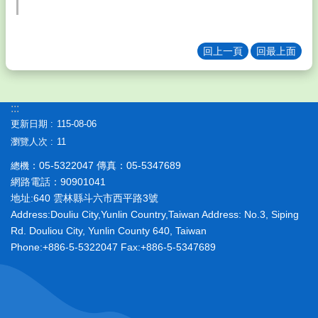
西
大
小
回上一頁
回最上面
事
About
US
:::
🎏
相
更新日期
115-08-06
關
瀏覽人次
11
連
：05-5322047 傳真：05-5347689
總機
結
Related
網路電話：90901041
地址:640 雲林縣斗六市西平路3號
熱
Address:Douliu City,Yunlin Country,Taiwan Address: No.3, Siping
門
Rd. Douliou City, Yunlin County 640, Taiwan
關
Phone:+886-5-5322047 Fax:+886-5-5347689
鍵
字
回
首