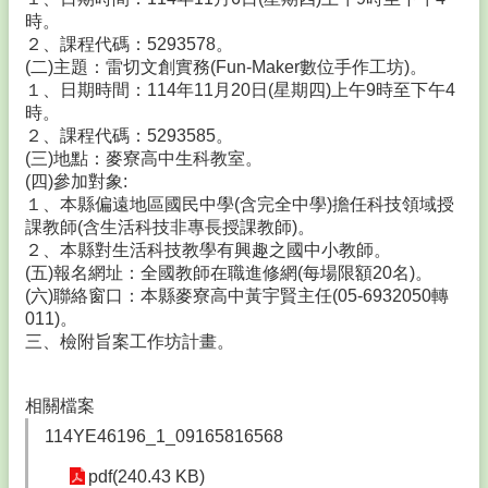
師
時。
專
２、課程代碼：5293578。
區
(二)主題：雷切文創實務(Fun-Maker數位手作工坊)。
Teacher
Area
１、日期時間：114年11月20日(星期四)上午9時至下午4
時。
💙
２、課程代碼：5293585。
學
(三)地點：麥寮高中生科教室。
生
(四)參加對象:
專
１、本縣偏遠地區國民中學(含完全中學)擔任科技領域授
區
課教師(含生活科技非專長授課教師)。
Student
２、本縣對生活科技教學有興趣之國中小教師。
Area
(五)報名網址：全國教師在職進修網(每場限額20名)。
(六)聯絡窗口：本縣麥寮高中黃宇賢主任(05-6932050轉
🌐
011)。
校
三、檢附旨案工作坊計畫。
務
E
化
相關檔案
Electronic
Area
114YE46196_1_09165816568
🔮
pdf(240.43 KB)
鎮