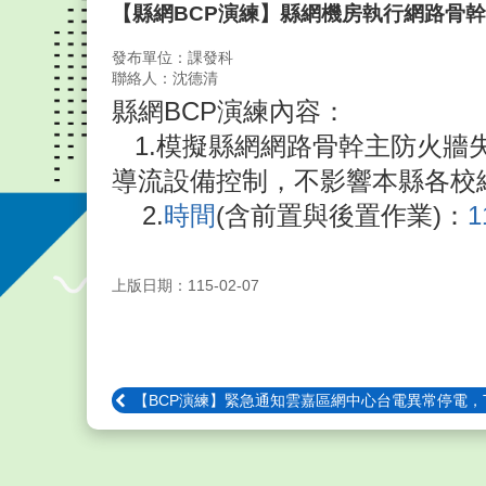
【縣網BCP演練】縣網機房執行網路骨
發布單位：課發科
聯絡人：沈德清
縣網BCP演練內容：
1.模擬縣網網路骨幹主防火牆
導流設備控制，不影響本縣各校
2.
時間
(含前置與後置作業)：
1
上版日期：115-02-07
【BCP演練】緊急通知雲嘉區網中心台電異常停電，T