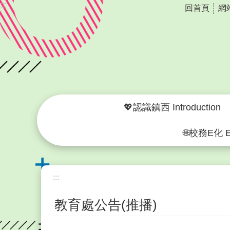
:::
回首頁
網
跳到主要內容區塊
💖認識鎮西 Introduction
🌐校務E化 El
:::
教育處公告(推播)