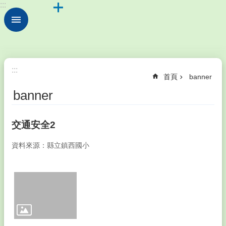
:::
跳到主要內容區塊
進
階
搜
尋
💖
:::
首頁
banner
認
識
banner
鎮
西
Introduction
交通安全2
💫
資料來源：縣立鎮西國小
行
政
處
室
Division
💞
教