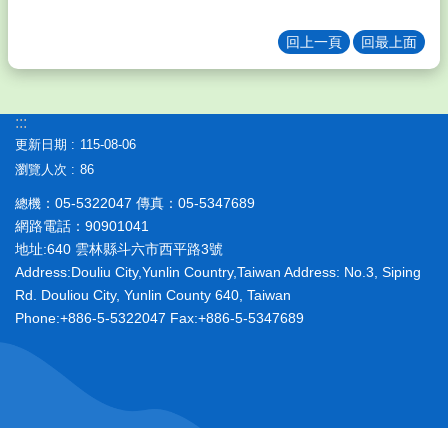
師
專
回上一頁
回最上面
區
Teacher
Area
💙
:::
學
更新日期
115-08-06
生
瀏覽人次
86
專
區
：05-5322047 傳真：05-5347689
總機
Student
網路電話：90901041
Area
地址:640 雲林縣斗六市西平路3號
Address:Douliu City,Yunlin Country,Taiwan Address: No.3, Siping
🌐
校
Rd. Douliou City, Yunlin County 640, Taiwan
務
Phone:+886-5-5322047 Fax:+886-5-5347689
E
化
Electronic
Area
🔮
鎮