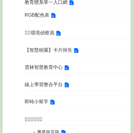
教育體系單一入口網
RGB配色表
🕵️‍♂️環境偵察員
【智慧校園】卡片掛失
雲林智慧教育中心
線上學習整合平台
即時小幫手
𠈨業繳交連結
畢業留言版