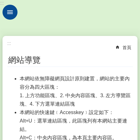
:::
跳到主要內容區塊
進
階
搜
尋
💖
:::
首頁
認
識
網站導覽
鎮
西
Introduction
本網站依無障礙網頁設計原則建置，網站的主要內
💫
容分為四大區塊：
行
1. 上方功能區塊、2. 中央內容區塊、3. 左方導覽區
政
塊、4. 下方選單連結區塊
處
室
本網站的快速鍵﹝Accesskey﹞設定如下：
Division
Alt+U：選單連結區塊，此區塊列有本網站主要連
💞
結。
教
Alt+C：中央內容區塊，為本頁主要內容區。