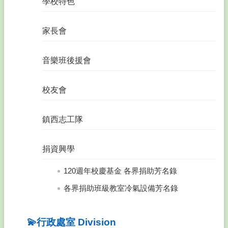
學校特色
西
大
小
家長會
事
About
音樂班後援會
US
🎏
相
校友會
關
連
鎮西志工隊
結
Related
熱
捐資興學
門
關
120週年校慶基金 各界捐助芳名錄
鍵
各界捐助班級教室冷氣設備芳名錄
字
回
首
💫行政處室 Division