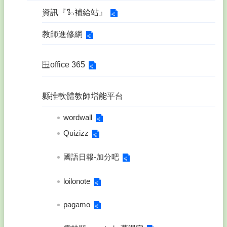
務
資訊『🦾補給站』
系
統
教師進修網
後
台
管
🪟office 365
理
課
縣推軟體教師增能平台
程
計
wordwall
畫
Quizizz
鎮
西
國語日報-加分吧
鄉
土
loilonote
母
語
pagamo
網