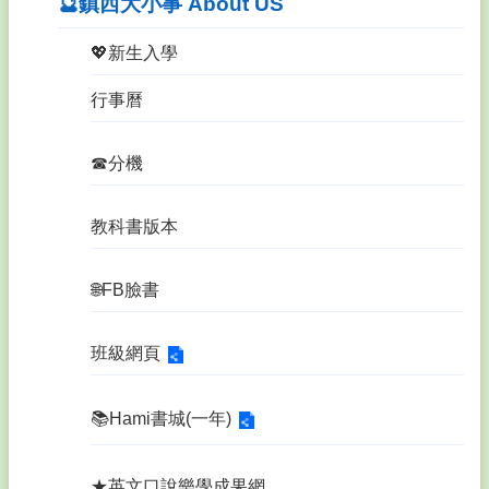
🔮鎮西大小事 About US
💖新生入學
行事曆
☎分機
教科書版本
🌐FB臉書
班級網頁
📚Hami書城(一年)
★英文口說樂學成果網