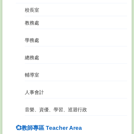
頁
校長室
網
站
教務處
導
覽
學務處
英
語
口
總務處
說
展
能
輔導室
專
區
人事會計
公
文
音樂、資優、學習、巡迴行政
系
統
💞教師專區 Teacher Area
學