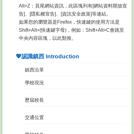
師
Alt+Z：頁尾網站資訊，此區塊列有[網站資料開放宣
專
區
告]、[隱私權宣告]、[資訊安全政策]等連結。
Teacher
如果您的瀏覽器是Firefox，快速鍵的使用方法是
Area
Shift+Alt+(快速鍵字母)，例如：Shift+Alt+C會跳至
💙
中央內容區塊，以此類推。
學
生
專
💖認識鎮西 Introduction
區
Student
鎮西沿革
Area
🌐
學校現況
校
務
E
歷屆校長
化
Electronic
Area
交通位置
🔮
鎮