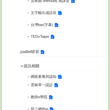
EN-
雲林縣 onestudy 萬課室
WEB
文字輸出成語音
網
站
台灣bar(字幕)
資
料
開
TEDxTaipei
放
宣
告
padlet研習
隱
➢資訊相關
私
權
宣
網路素養與認知
告
雲林單一認証
資
訊
教師e學院
安
全
我上網的ip