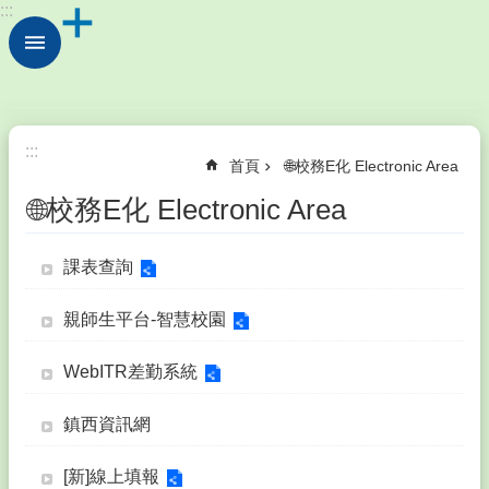
:::
跳到主要內容區塊
進
階
搜
尋
💖
:::
首頁
🌐校務E化 Electronic Area
認
識
🌐校務E化 Electronic Area
鎮
西
Introduction
課表查詢
💫
行
親師生平台-智慧校園
政
處
WebITR差勤系統
室
Division
鎮西資訊網
💞
教
[新]線上填報