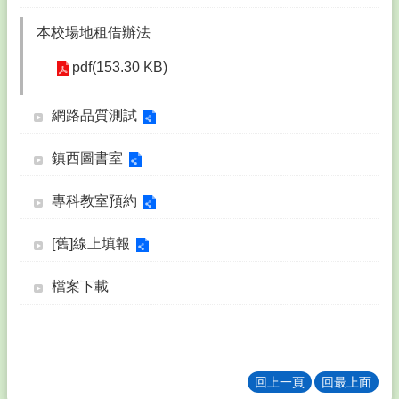
師
專
本校場地租借辦法
區
Teacher
pdf(153.30 KB)
Area
💙
網路品質測試
學
生
鎮西圖書室
專
區
Student
專科教室預約
Area
🌐
[舊]線上填報
校
務
檔案下載
E
化
Electronic
Area
🔮
回上一頁
回最上面
鎮